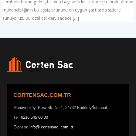
sembolü haline gelmiştir. Ana bayi ve lider tedarikçi olarak, Alman
mühendisliğinin bu eşsiz ürününü en uygun şartlarda sizlere
sunuyoruz. Bu özel çelikler, sadece […]
CORTENSAC.COM.TR
Merdivenköy, Bora Sk. No:1, 34732 Kadıköy/İstanbul
Tel:
0216 545 60 00
E-posta:
info@ cortensac. com. tr