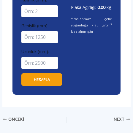
Plaka Ağırlığı:
0.00
kg
*Paslanmaz çelik
yoğunluğu 7.93 g/cm³
Genişlik (mm):
baz alınmıştır.
Uzunluk (mm):
HESAPLA
ÖNCEKI
NEXT