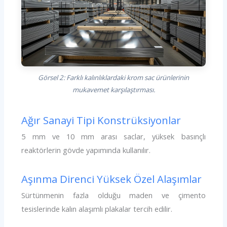
Görsel 2: Farklı kalınlıklardaki krom sac ürünlerinin
mukavemet karşılaştırması.
Ağır Sanayi Tipi Konstrüksiyonlar
5 mm ve 10 mm arası saclar, yüksek basınçlı
reaktörlerin gövde yapımında kullanılır.
Aşınma Direnci Yüksek Özel Alaşımlar
Sürtünmenin fazla olduğu maden ve çimento
tesislerinde kalın alaşımlı plakalar tercih edilir.