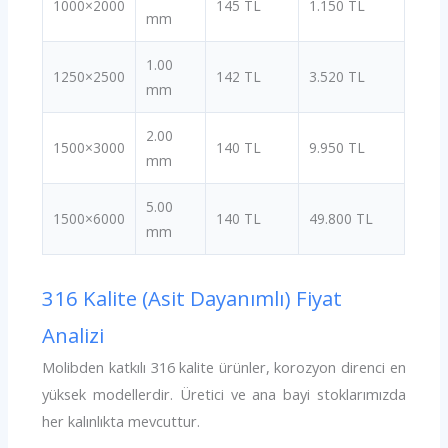
1000×2000
145 TL
1.150 TL
mm
1.00
1250×2500
142 TL
3.520 TL
mm
2.00
1500×3000
140 TL
9.950 TL
mm
5.00
1500×6000
140 TL
49.800 TL
mm
316 Kalite (Asit Dayanımlı) Fiyat
Analizi
Molibden katkılı 316 kalite ürünler, korozyon direnci en
yüksek modellerdir. Üretici ve ana bayi stoklarımızda
her kalınlıkta mevcuttur.