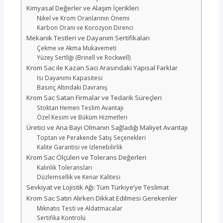
Kimyasal Değerler ve Alaşım İçerikleri
Nikel ve Krom Oranlarının Önemi
Karbon Oranı ve Korozyon Direnci
Mekanik Testleri ve Dayanım Sertifikaları
Çekme ve Akma Mukavemeti
Yüzey Sertliği (Brinell ve Rockwell)
Krom Sac ile Kazan Saci Arasındaki Yapısal Farklar
Isı Dayanımı Kapasitesi
Basınç Altındaki Davranış
Krom Sac Satan Firmalar ve Tedarik Süreçleri
Stoktan Hemen Teslim Avantajı
Özel Kesim ve Büküm Hizmetleri
Üretici ve Ana Bayi Olmanın Sağladığı Maliyet Avantajı
Toptan ve Perakende Satış Seçenekleri
Kalite Garantisi ve İzlenebilirlik
Krom Sac Ölçüleri ve Tolerans Değerleri
Kalınlık Toleransları
Düzlemsellik ve Kenar Kalitesi
Sevkiyat ve Lojistik Ağı: Tüm Türkiye’ye Teslimat
Krom Sac Satın Alırken Dikkat Edilmesi Gerekenler
Mıknatıs Testi ve Aldatmacalar
Sertifika Kontrolü