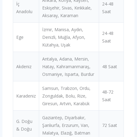
Ankara, Konya, Kayseri,
İç
24-48
Eskişehir, Sivas, Kırıkkale,
Anadolu
Saat
Aksaray, Karaman
İzmir, Manisa, Aydın,
24-48
Ege
Denizli, Muğla, Afyon,
Saat
Kütahya, Uşak
Antalya, Adana, Mersin,
Akdeniz
Hatay, Kahramanmaraş,
48 Saat
Osmaniye, Isparta, Burdur
Samsun, Trabzon, Ordu,
48-72
Karadeniz
Zonguldak, Bolu, Rize,
Saat
Giresun, Artvin, Karabük
Gaziantep, Diyarbakır,
G. Doğu
Şanlıurfa, Erzurum, Van,
72 Saat
& Doğu
Malatya, Elazığ, Batman