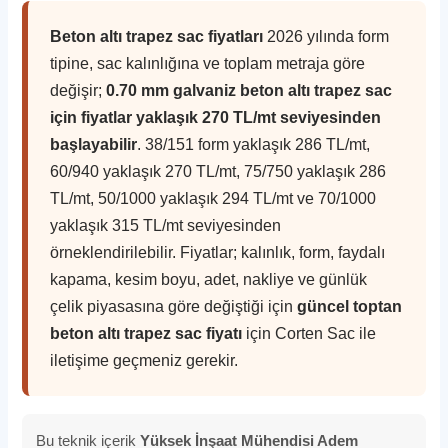
Beton altı trapez sac fiyatları
2026 yılında form
tipine, sac kalınlığına ve toplam metraja göre
değişir;
0.70 mm galvaniz beton altı trapez sac
için fiyatlar yaklaşık 270 TL/mt seviyesinden
başlayabilir
. 38/151 form yaklaşık 286 TL/mt,
60/940 yaklaşık 270 TL/mt, 75/750 yaklaşık 286
TL/mt, 50/1000 yaklaşık 294 TL/mt ve 70/1000
yaklaşık 315 TL/mt seviyesinden
örneklendirilebilir. Fiyatlar; kalınlık, form, faydalı
kapama, kesim boyu, adet, nakliye ve günlük
çelik piyasasına göre değiştiği için
güncel toptan
beton altı trapez sac fiyatı
için Corten Sac ile
iletişime geçmeniz gerekir.
Bu teknik içerik
Yüksek İnşaat Mühendisi Adem