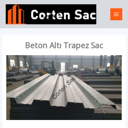
İçeriğe
Mai
atla
Men
Beton Altı Trapez Sac