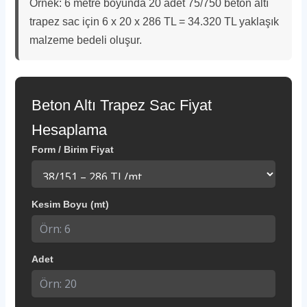
Örnek: 6 metre boyunda 20 adet 75/750 beton altı
trapez sac için 6 x 20 x 286 TL = 34.320 TL yaklaşık
malzeme bedeli oluşur.
Beton Altı Trapez Sac Fiyat
Hesaplama
Form / Birim Fiyat
Kesim Boyu (mt)
Adet