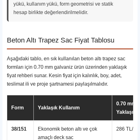
yükü, kullanım yükü, form geometrisi ve statik
hesap birlikte değerlendirilmelidir.
Beton Altı Trapez Sac Fiyat Tablosu
Aşağıdaki tablo, en sık kullanılan beton altı trapez sac
formları için 0.70 mm galvaniz ürün üzerinden yaklaşık
fiyat rehberi sunar. Kesin fiyat için kalınlık, boy, adet,
teslimat ili ve proje şartnamesi paylaşılmalıdır.
0.70 mm
Form
Yaklaşık Kullanım
Yaklaşık F
38/151
Ekonomik beton altı ve çok
286 TL/mt
amaçlı deck sac