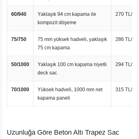
60/940
Yaklaşık 94 cm kapama ile
270 TL/mt
kompozit döşeme
75/750
75 mm yüksek hadveli, yaklaşık
286 TL/mt
75 cm kapama
50/1000
Yaklaşık 100 cm kapama niyetli
294 TL/mt
deck sac
70/1000
Yüksek hadveli, 1000 mm net
315 TL/mt
kapama paneli
Uzunluğa Göre Beton Altı Trapez Sac