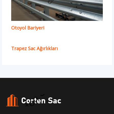
Otoyol Bariyeri
Trapez Sac Ağırlıkları