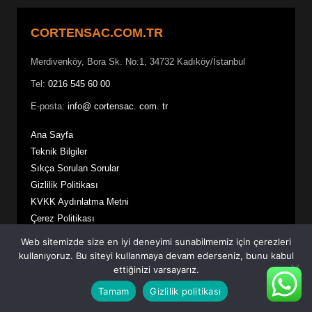
CORTENSAC.COM.TR
Merdivenköy, Bora Sk. No:1, 34732 Kadıköy/İstanbul
Tel:
0216 545 60 00
E-posta:
info@ cortensac. com. tr
Ana Sayfa
Teknik Bilgiler
Sıkça Sorulan Sorular
Gizlilik Politikası
KVKK Aydınlatma Metni
Çerez Politikası
Kullanıcı Sözleşmesi
Web sitemizde size en iyi deneyimi sunabilmemiz için çerezleri
kullanıyoruz. Bu siteyi kullanmaya devam ederseniz, bunu kabul
ettiğinizi varsayarız.
Hizmetlerimiz
Tamam
Gizlilik politikası