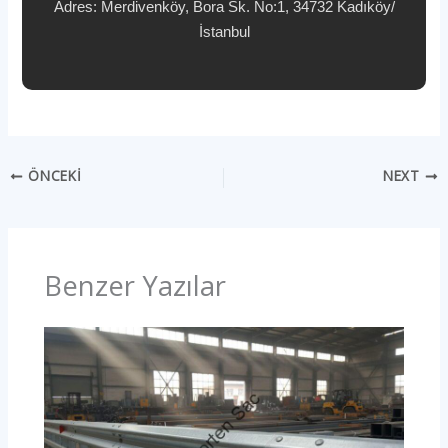
Adres: Merdivenköy, Bora Sk. No:1, 34732 Kadıköy/
İstanbul
ÖNCEKI
NEXT
Benzer Yazılar