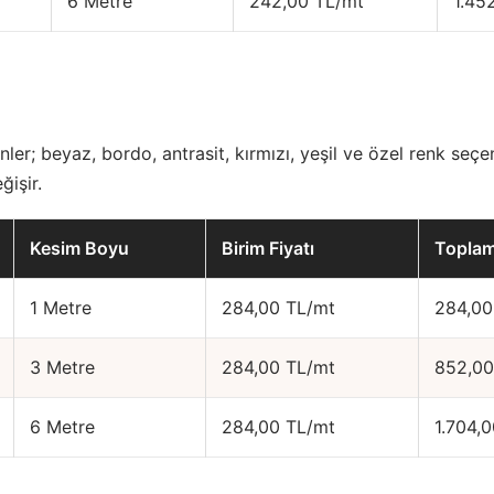
6 Metre
242,00 TL/mt
1.45
ler; beyaz, bordo, antrasit, kırmızı, yeşil ve özel renk seçen
ğişir.
Kesim Boyu
Birim Fiyatı
Toplam
1 Metre
284,00 TL/mt
284,00
3 Metre
284,00 TL/mt
852,00
6 Metre
284,00 TL/mt
1.704,