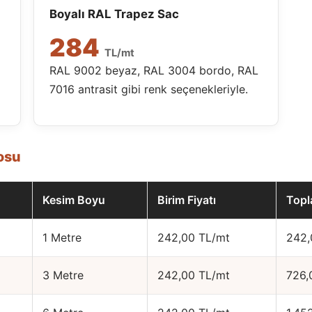
Boyalı RAL Trapez Sac
284
TL/mt
RAL 9002 beyaz, RAL 3004 bordo, RAL
7016 antrasit gibi renk seçenekleriyle.
osu
Kesim Boyu
Birim Fiyatı
Topl
1 Metre
242,00 TL/mt
242,
3 Metre
242,00 TL/mt
726,