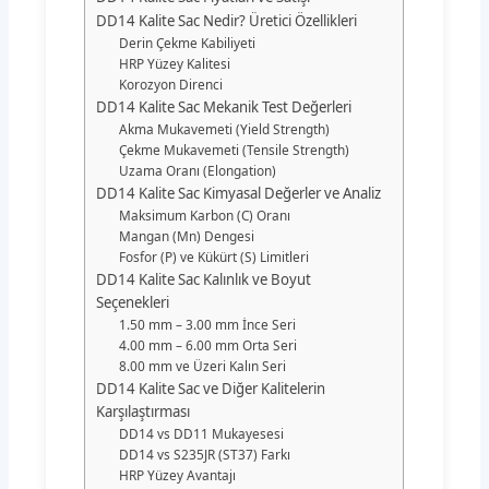
DD14 Kalite Sac Nedir? Üretici Özellikleri
Derin Çekme Kabiliyeti
HRP Yüzey Kalitesi
Korozyon Direnci
DD14 Kalite Sac Mekanik Test Değerleri
Akma Mukavemeti (Yield Strength)
Çekme Mukavemeti (Tensile Strength)
Uzama Oranı (Elongation)
DD14 Kalite Sac Kimyasal Değerler ve Analiz
Maksimum Karbon (C) Oranı
Mangan (Mn) Dengesi
Fosfor (P) ve Kükürt (S) Limitleri
DD14 Kalite Sac Kalınlık ve Boyut
Seçenekleri
1.50 mm – 3.00 mm İnce Seri
4.00 mm – 6.00 mm Orta Seri
8.00 mm ve Üzeri Kalın Seri
DD14 Kalite Sac ve Diğer Kalitelerin
Karşılaştırması
DD14 vs DD11 Mukayesesi
DD14 vs S235JR (ST37) Farkı
HRP Yüzey Avantajı