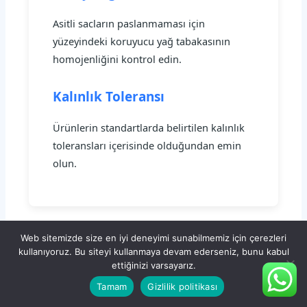
Asitli sacların paslanmaması için
yüzeyindeki koruyucu yağ tabakasının
homojenliğini kontrol edin.
Kalınlık Toleransı
Ürünlerin standartlarda belirtilen kalınlık
toleransları içerisinde olduğundan emin
olun.
Web sitemizde size en iyi deneyimi sunabilmemiz için çerezleri
kullanıyoruz. Bu siteyi kullanmaya devam ederseniz, bunu kabul
ettiğinizi varsayarız.
Tamam
Gizlilik politikası
DD14 Kalite Sac