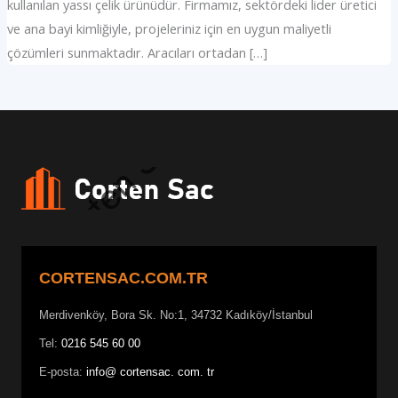
kullanılan yassı çelik ürünüdür. Firmamız, sektördeki lider üretici
ve ana bayi kimliğiyle, projeleriniz için en uygun maliyetli
çözümleri sunmaktadır. Aracıları ortadan […]
CORTENSAC.COM.TR
Merdivenköy, Bora Sk. No:1, 34732 Kadıköy/İstanbul
Tel:
0216 545 60 00
E-posta:
info@ cortensac. com. tr