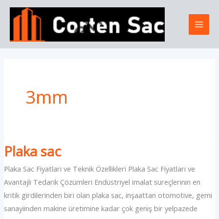
İçeriğe
Mai
atla
Men
3mm
Plaka sac
Plaka Sac Fiyatları ve Teknik Özellikleri Plaka Sac Fiyatları ve
Avantajlı Tedarik Çözümleri Endüstriyel imalat süreçlerinin en
kritik girdilerinden biri olan plaka sac, inşaattan otomotive, gemi
sanayiinden makine üretimine kadar çok geniş bir yelpazede