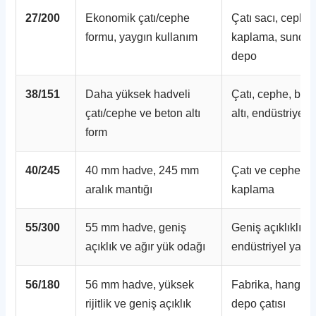
27/200
Ekonomik çatı/cephe
Çatı sacı, cephe
formu, yaygın kullanım
kaplama, sundu
depo
38/151
Daha yüksek hadveli
Çatı, cephe, bet
çatı/cephe ve beton altı
altı, endüstriyel 
form
40/245
40 mm hadve, 245 mm
Çatı ve cephe
aralık mantığı
kaplama
55/300
55 mm hadve, geniş
Geniş açıklıklı çat
açıklık ve ağır yük odağı
endüstriyel yapı
56/180
56 mm hadve, yüksek
Fabrika, hangar,
rijitlik ve geniş açıklık
depo çatısı