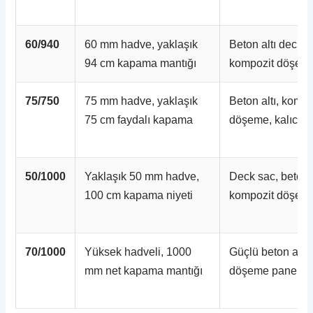
60/940
60 mm hadve, yaklaşık
Beton altı deck s
94 cm kapama mantığı
kompozit döşem
75/750
75 mm hadve, yaklaşık
Beton altı, kompo
75 cm faydalı kapama
döşeme, kalıcı ka
50/1000
Yaklaşık 50 mm hadve,
Deck sac, beton a
100 cm kapama niyeti
kompozit döşem
70/1000
Yüksek hadveli, 1000
Güçlü beton altı
mm net kapama mantığı
döşeme paneli