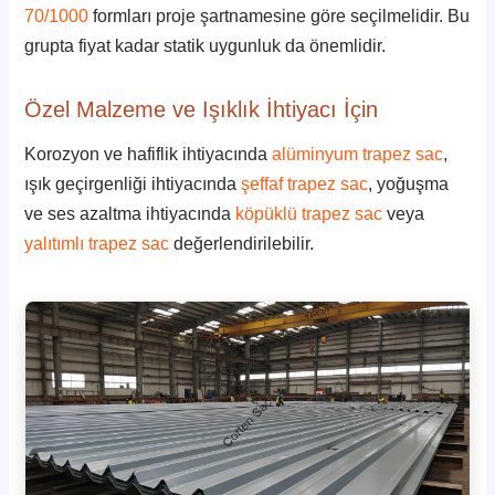
70/1000
formları proje şartnamesine göre seçilmelidir. Bu
grupta fiyat kadar statik uygunluk da önemlidir.
Özel Malzeme ve Işıklık İhtiyacı İçin
Korozyon ve hafiflik ihtiyacında
alüminyum trapez sac
,
ışık geçirgenliği ihtiyacında
şeffaf trapez sac
, yoğuşma
ve ses azaltma ihtiyacında
köpüklü trapez sac
veya
yalıtımlı trapez sac
değerlendirilebilir.