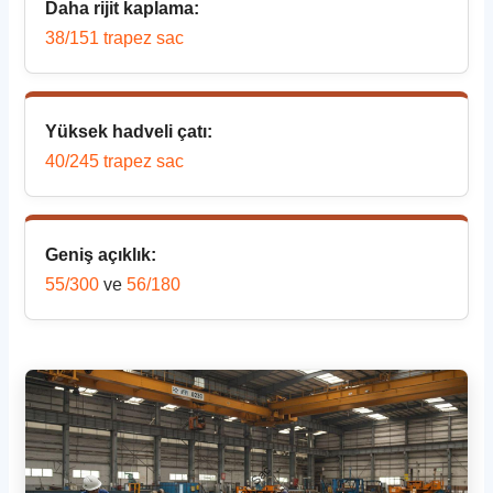
Daha rijit kaplama:
38/151 trapez sac
Yüksek hadveli çatı:
40/245 trapez sac
Geniş açıklık:
55/300
ve
56/180