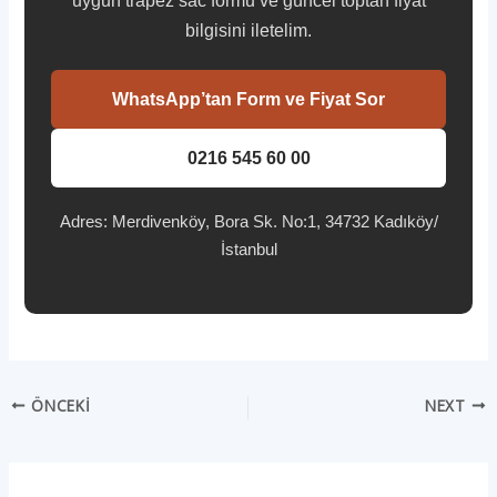
uygun trapez sac formu ve güncel toptan fiyat
bilgisini iletelim.
WhatsApp’tan Form ve Fiyat Sor
0216 545 60 00
Adres: Merdivenköy, Bora Sk. No:1, 34732 Kadıköy/
İstanbul
ÖNCEKI
NEXT