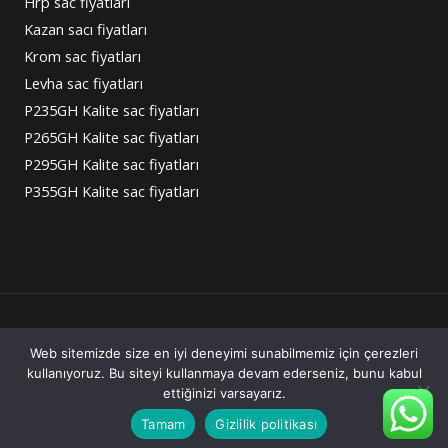
Hrp sac fiyatları
Kazan sacı fiyatları
Krom sac fiyatları
Levha sac fiyatları
P235GH Kalite sac fiyatları
P265GH Kalite sac fiyatları
P295GH Kalite sac fiyatları
P355GH Kalite sac fiyatları
Copyright © 2026 Corten Sac Fiyatları
Web sitemizde size en iyi deneyimi sunabilmemiz için çerezleri
kullanıyoruz. Bu siteyi kullanmaya devam ederseniz, bunu kabul
Powered by Corten Sac Fiyatları
ettiğinizi varsayarız.
Tamam
Gizlilik politikası