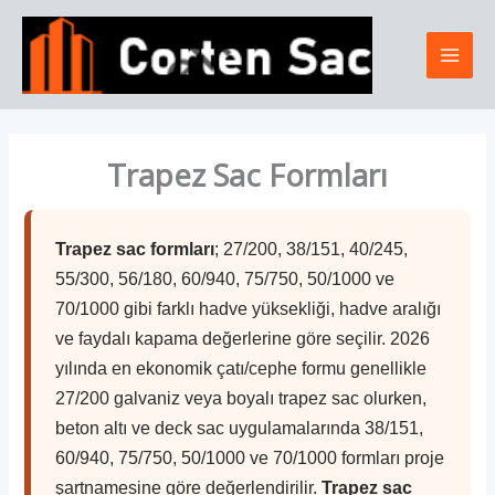
İçeriğe
Mai
atla
Men
Trapez Sac Formları
Trapez sac formları
; 27/200, 38/151, 40/245,
55/300, 56/180, 60/940, 75/750, 50/1000 ve
70/1000 gibi farklı hadve yüksekliği, hadve aralığı
ve faydalı kapama değerlerine göre seçilir. 2026
yılında en ekonomik çatı/cephe formu genellikle
27/200 galvaniz veya boyalı trapez sac olurken,
beton altı ve deck sac uygulamalarında 38/151,
60/940, 75/750, 50/1000 ve 70/1000 formları proje
şartnamesine göre değerlendirilir.
Trapez sac