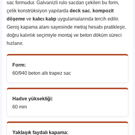
sac formudur. Galvanizli rulo sacdan çekilen bu form,
çelik konstrüksiyon yapılarda
deck sac
,
kompozit
döşeme
ve
kalıcı kalıp
uygulamalarında tercih edilir.
Geniş kapama alanı sayesinde metraj hesabı pratikleşir,
doğru kalınlık seçimiyle montaj ve beton döküm süreci
hızlanır.
Form:
60/940 beton altı trapez sac
Hadve yüksekliği:
60 mm
Yaklaşık faydalı kapama: