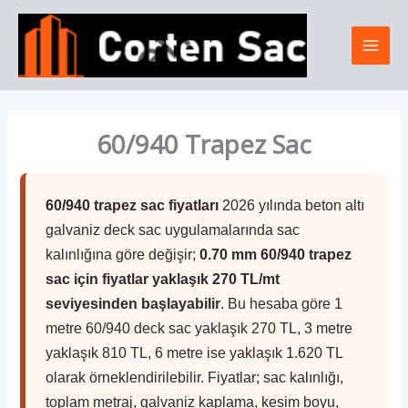
İçeriğe
Mai
atla
Men
60/940 Trapez Sac
60/940 trapez sac fiyatları
2026 yılında beton altı
galvaniz deck sac uygulamalarında sac
kalınlığına göre değişir;
0.70 mm 60/940 trapez
sac için fiyatlar yaklaşık 270 TL/mt
seviyesinden başlayabilir
. Bu hesaba göre 1
metre 60/940 deck sac yaklaşık 270 TL, 3 metre
yaklaşık 810 TL, 6 metre ise yaklaşık 1.620 TL
olarak örneklendirilebilir. Fiyatlar; sac kalınlığı,
toplam metraj, galvaniz kaplama, kesim boyu,