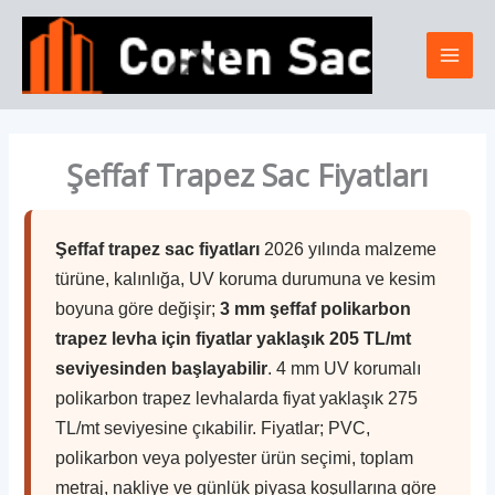
İçeriğe
Mai
atla
Men
Şeffaf Trapez Sac Fiyatları
Şeffaf trapez sac fiyatları
2026 yılında malzeme
türüne, kalınlığa, UV koruma durumuna ve kesim
boyuna göre değişir;
3 mm şeffaf polikarbon
trapez levha için fiyatlar yaklaşık 205 TL/mt
seviyesinden başlayabilir
. 4 mm UV korumalı
polikarbon trapez levhalarda fiyat yaklaşık 275
TL/mt seviyesine çıkabilir. Fiyatlar; PVC,
polikarbon veya polyester ürün seçimi, toplam
metraj, nakliye ve günlük piyasa koşullarına göre