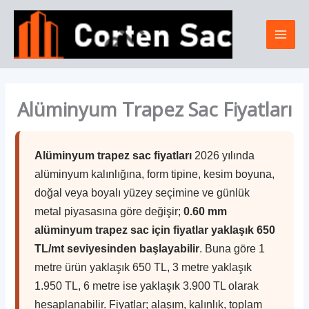
İçeriğe
Mai
atla
Men
Alüminyum Trapez Sac Fiyatları
Alüminyum trapez sac fiyatları
2026 yılında
alüminyum kalınlığına, form tipine, kesim boyuna,
doğal veya boyalı yüzey seçimine ve günlük
metal piyasasına göre değişir;
0.60 mm
alüminyum trapez sac için fiyatlar yaklaşık 650
TL/mt seviyesinden başlayabilir
. Buna göre 1
metre ürün yaklaşık 650 TL, 3 metre yaklaşık
1.950 TL, 6 metre ise yaklaşık 3.900 TL olarak
hesaplanabilir. Fiyatlar; alaşım, kalınlık, toplam