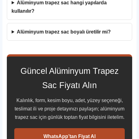
Alüminyum trapez sac hangi yapılarda
kullanılır?
Alüminyum trapez sac boyalı üretilir mi?
Güncel Alüminyum Trapez
Sac Fiyatı Alın
Kalınlık, form, kesim boyu, adet, yüzey seçeneği,
teslimat ili ve proje detayınızı paylaşın; alüminyum
trapez sac için günlük toptan fiyat bilgisini iletelim.
WhatsApp’tan Fiyat Al