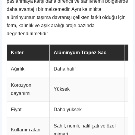
paslanmaya karşı daha dirençli ve sahil/nemli bölgelerde
daha avantajlı bir malzemedir. Aynı kalınlıkta
alüminyumun taşıma davranışı çelikten farklı olduğu için
form, kalınlık ve aşık aralığı proje bazında
değerlendirilmelidir.
Kriter
Alüminyum Trapez Sac
Ga
Ağırlık
Daha hafif
Da
Korozyon
Yüksek
Ka
dayanımı
Fiyat
Daha yüksek
Da
Sahil, nemli, hafif çatı ve özel
Ge
Kullanım alanı
mimari
end