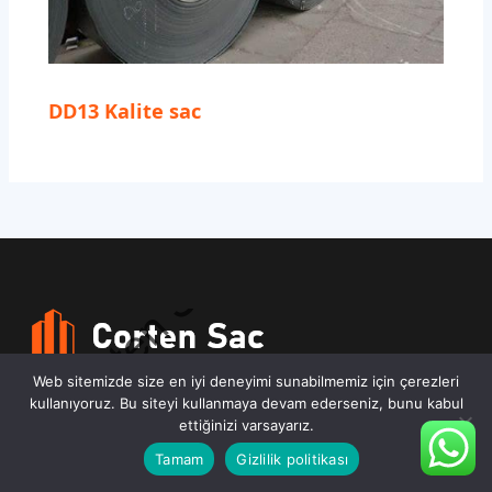
DD13 Kalite sac
Web sitemizde size en iyi deneyimi sunabilmemiz için çerezleri
kullanıyoruz. Bu siteyi kullanmaya devam ederseniz, bunu kabul
ettiğinizi varsayarız.
CORTENSAC.COM.TR
Tamam
Gizlilik politikası
Merdivenköy, Bora Sk. No:1, 34732 Kadıköy/İstanbul