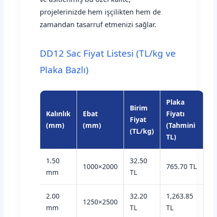
projelerinizde hem işçilikten hem de
zamandan tasarruf etmenizi sağlar.
DD12 Sac Fiyat Listesi (TL/kg ve
Plaka Bazlı)
Plaka
Birim
Kalınlık
Ebat
Fiyatı
Fiyat
(mm)
(mm)
(Tahmini
(TL/kg)
TL)
1.50
32.50
1000×2000
765.70 TL
mm
TL
2.00
32.20
1,263.85
1250×2500
mm
TL
TL