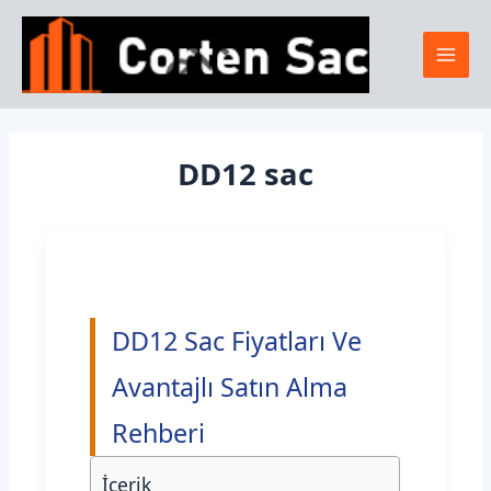
İçeriğe
Mai
atla
Men
DD12 sac
DD12 Sac Fiyatları Ve
Avantajlı Satın Alma
Rehberi
İçerik