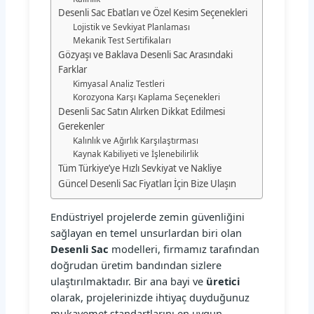
Desenli Sac Ebatları ve Özel Kesim Seçenekleri
Lojistik ve Sevkiyat Planlaması
Mekanik Test Sertifikaları
Gözyaşı ve Baklava Desenli Sac Arasındaki
Farklar
Kimyasal Analiz Testleri
Korozyona Karşı Kaplama Seçenekleri
Desenli Sac Satın Alırken Dikkat Edilmesi
Gerekenler
Kalınlık ve Ağırlık Karşılaştırması
Kaynak Kabiliyeti ve İşlenebilirlik
Tüm Türkiye’ye Hızlı Sevkiyat ve Nakliye
Güncel Desenli Sac Fiyatları İçin Bize Ulaşın
Endüstriyel projelerde zemin güvenliğini
sağlayan en temel unsurlardan biri olan
Desenli Sac
modelleri, firmamız tarafından
doğrudan üretim bandından sizlere
ulaştırılmaktadır. Bir ana bayi ve
üretici
olarak, projelerinizde ihtiyaç duyduğunuz
mukavemet standartlarını en uygun