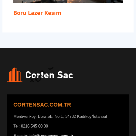
Boru Lazer Kesim
CORTENSAC.COM.TR
Merdivenköy, Bora Sk. No:1, 34732 Kadıköy/İstanbul
Tel:
0216 545 60 00
E-posta:
info@ cortensac. com. tr