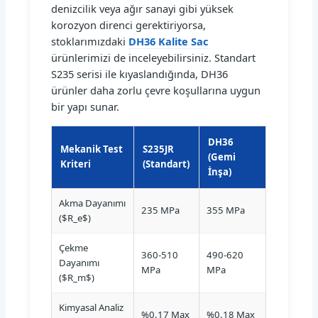
denizcilik veya ağır sanayi gibi yüksek
korozyon direnci gerektiriyorsa,
stoklarımızdaki
DH36 Kalite Sac
ürünlerimizi de inceleyebilirsiniz. Standart
S235 serisi ile kıyaslandığında, DH36
ürünler daha zorlu çevre koşullarına uygun
bir yapı sunar.
DH36
Mekanik Test
S235JR
(Gemi
Kriteri
(Standart)
İnşa)
Akma Dayanımı
235 MPa
355 MPa
($R_e$)
Çekme
360-510
490-620
Dayanımı
MPa
MPa
($R_m$)
Kimyasal Analiz
%0.17 Max
%0.18 Max