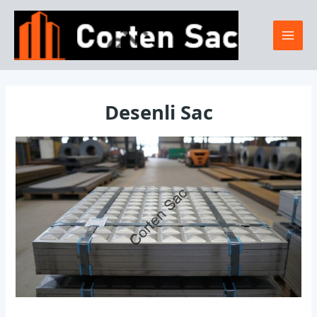
İçeriğe
Mai
atla
Men
Desenli Sac