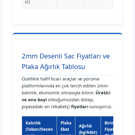
(C)
2mm Desenli Sac Fiyatları ve
Plaka Ağırlık Tablosu
Özellikle hafif ticari araçlar ve yürüme
platformlarında en çok tercih edilen 2mm
kalınlık, ekonomik olmasıyla bilinir.
Üretici
ve ana bayi
olduğumuzdan dolayı,
piyasadaki en rekabetçi
fiyatları
sunuyoruz.
Kalınlık
Plaka
Birim
Ağırlık
Kali
(Taban/Desen
Ebat
Fiyat
(kg/Adet)
Sınıf